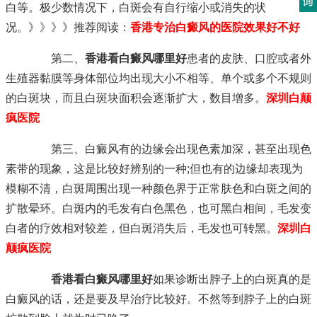
白等。极少数情况下，白斑会有自行缩小或消失的状
况。》》》》推荐阅读：
香港专治白癜风的医院效果好不好
第二、
香港看白癜风哪里好
患者的皮肤、口腔或者外
生殖器黏膜等身体部位均出现大小不相等、单个或多个不规则
的白斑块，而且白斑块面积会逐渐扩大，数目增多。
深圳白颠
疯医院
第三、白癜风有的边缘会出现色素加深，甚至出现色
素带的现象，这是比较好辨别的一种;但也有的边缘却表现为
模糊不清，白斑周围出现一种颜色界于正常肤色和白斑之间的
扩散晕环。白斑内的毛发有白色黑色，也可黑白相间，毛发变
白者的疗效相对较差，但白斑消失后，毛发也可转黑。
深圳白
颠疯医院
香港看白癜风哪里好
如果诊断出脖子上的白斑真的是
白癜风的话，还是要及早治疗比较好。不然等到脖子上的白斑